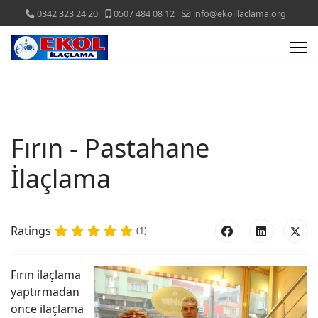
0342 323 24 20
0507 484 08 12
info@ekolilaclama.org
Fırın - Pastahane
İlaçlama
Ratings
(1)
Fırın ilaçlama
yaptırmadan
önce ilaçlama