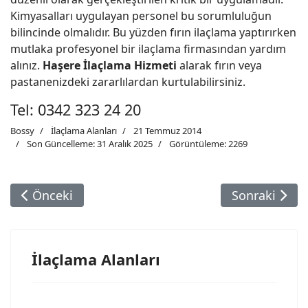
Kimyasalları uygulayan personel bu sorumluluğun
bilincinde olmalıdır. Bu yüzden fırın ilaçlama yaptırırken
mutlaka profesyonel bir ilaçlama firmasından yardım
alınız.
Haşere İlaçlama Hizmeti
alarak fırın veya
pastanenizdeki zararlılardan kurtulabilirsiniz.
Tel: 0342 323 24 20
Bossy
İlaçlama Alanları
21 Temmuz 2014
Son Güncelleme: 31 Aralık 2025
Görüntüleme: 2269
Önceki Makale: Hastane İlaçlama
Sonraki Maka
Önceki
Sonraki
İlaçlama Alanları