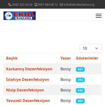
0342 323 24 20
0507 484 08 12
info@ekolilaclama.org
Göster #
Başlık
Yazar
Gösterimler
Makaleler
Karkamış Dezenfeksiyon
Bossy
653
İslahiye Dezenfeksiyon
Bossy
654
Nizip Dezenfeksiyon
Bossy
640
Yavuzeli Dezenfeksiyon
Bossy
669