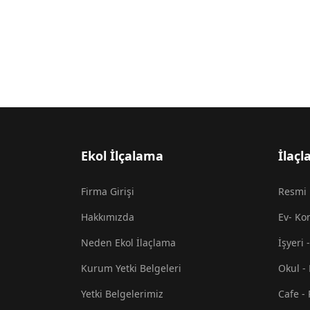
Ekol İlçalama
İlaçl
Firma Girişi
Resmi 
Hakkımızda
Ev- Ko
Neden Ekol İlaçlama
İşyeri 
Kurum Yetki Belgeleri
Okul -
Yetki Belgelerimiz
Cafe -