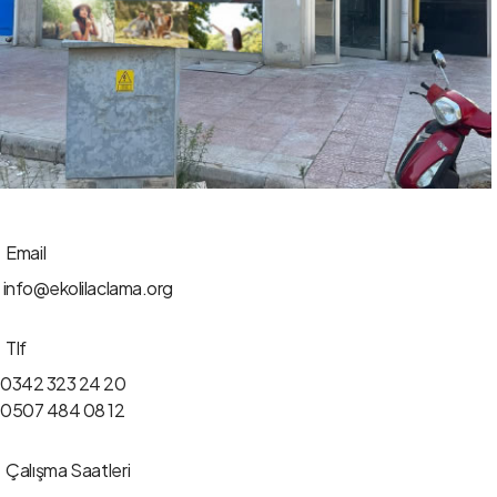
Email
info@ekolilaclama.org
Tlf
0342 323 24 20
0507 484 08 12
Çalışma Saatleri