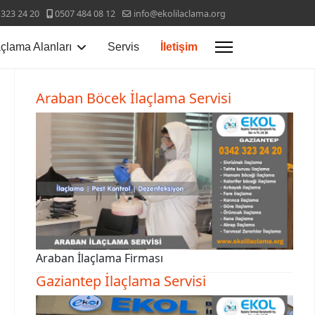
 323 24 20
0507 484 08 12
info@ekolilaclama.org
açlama Alanları
Servis
İletişim
Araban Böcek İlaçlama Servisi
Araban İlaçlama Firması
Gaziantep İlaçlama Servisi