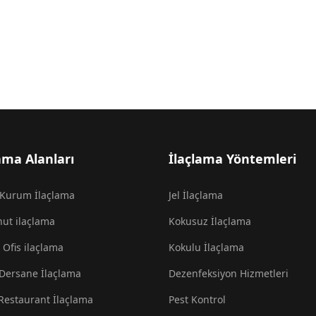
ama Alanları
İlaçlama Yöntemleri
Kurum İlaçlama
Jel İlaçlama
nut ilaçlama
Kokusuz İlaçlama
- Ofis ilaçlama
Kokulu İlaçlama
 Dersane İlaçlama
Dezenfeksiyon Hizmetleri
 Restaurant İlaçlama
Pest Kontrol